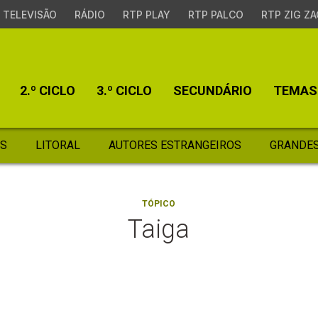
TELEVISÃO
RÁDIO
RTP PLAY
RTP PALCO
RTP ZIG ZA
2.º CICLO
3.º CICLO
SECUNDÁRIO
TEMAS
S
LITORAL
AUTORES ESTRANGEIROS
GRANDES
TÓPICO
Taiga