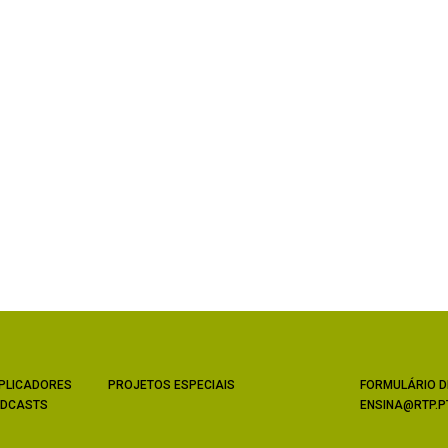
PLICADORES
PROJETOS ESPECIAIS
FORMULÁRIO D
DCASTS
ENSINA@RTP.P