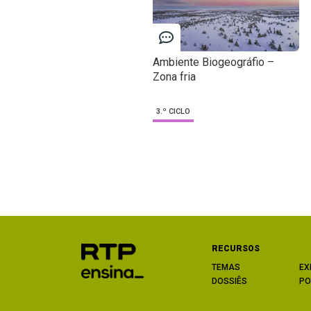
Ambiente Biogeográfio –
Zona fria
3.º CICLO
RECURSOS
TEMAS
EX
DOSSIÊS
PO