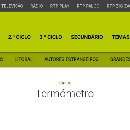
TELEVISÃO
RÁDIO
RTP PLAY
RTP PALCO
RTP ZIG ZA
2.º CICLO
3.º CICLO
SECUNDÁRIO
TEMAS
S
LITORAL
AUTORES ESTRANGEIROS
GRANDES
TÓPICO
Termómetro