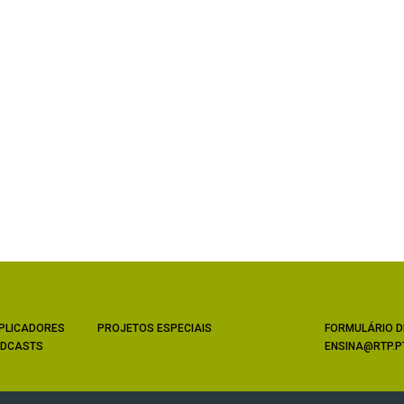
PLICADORES
PROJETOS ESPECIAIS
FORMULÁRIO D
DCASTS
ENSINA@RTP.P