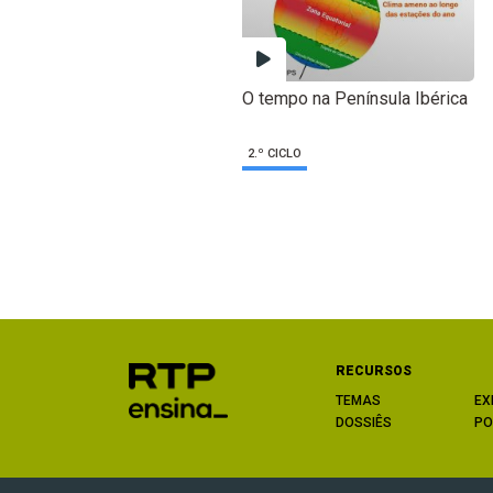
O tempo na Península Ibérica
2.º CICLO
RECURSOS
TEMAS
EX
DOSSIÊS
PO