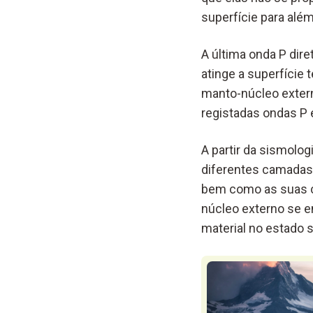
superfície para alé
A última onda P dir
atinge a superfície 
manto-núcleo extern
registadas ondas P 
A partir da sismolog
diferentes camadas 
bem como as suas ca
núcleo externo se en
material no estado s