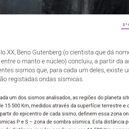
3.º
ulo XX, Beno Gutenberg (o cientista que dá nom
entre o manto e núcleo) concluiu, a partir da a
rentes sismos que, para cada um deles, existe 
são registadas ondas sísmicas.
 cada um dos sismos analisados, as regiões do planeta si
e 15 500 Km, medidos através da superfície terrestre e
 partir do epicentro de cada sismo, definem essa zona o
smicas P e S – zona de sombra sísmica. Esta distância 