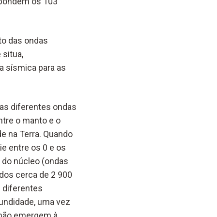
espondem os 103
to das ondas
situa,
a sísmica para as
 as diferentes ondas
ntre o manto e o
de na Terra. Quando
e entre os 0 e os
 do núcleo (ondas
dos cerca de 2 900
 diferentes
fundidade, uma vez
l não emergem à