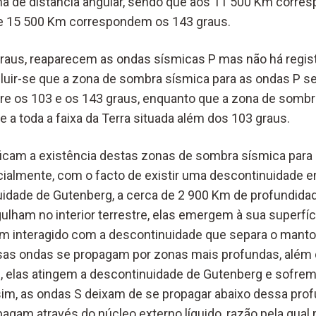
ma de distância angular, sendo que aos 11 500 Km corr
de 15 500 Km correspondem os 143 graus.
raus, reaparecem as ondas sísmicas P mas não há regis
luir-se que a zona de sombra sísmica para as ondas P se 
re os 103 e os 143 graus, enquanto que a zona de sombr
 a toda a faixa da Terra situada além dos 103 graus.
ficam a existência destas zonas de sombra sísmica para
almente, com o facto de existir uma descontinuidade e
uidade de Gutenberg, a cerca de 2 900 Km de profundida
lham no interior terrestre, elas emergem à sua superfíci
m interagido com a descontinuidade que separa o manto
sas ondas se propagam por zonas mais profundas, além 
 elas atingem a descontinuidade de Gutenberg e sofrem
im, as ondas S deixam de se propagar abaixo dessa pro
pagam através do núcleo externo líquido, razão pela qua