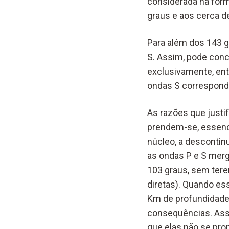
considerada na for
graus e aos cerca 
Para além dos 143 g
S. Assim, pode conc
exclusivamente, ent
ondas S corresponde
As razões que justi
prendem-se, essenci
núcleo, a descontin
as ondas P e S mergu
103 graus, sem tere
diretas). Quando es
Km de profundidade,
consequências. Ass
que elas não se pro