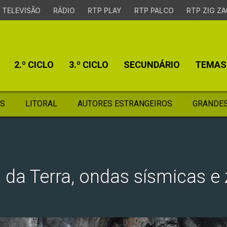
TELEVISÃO
RÁDIO
RTP PLAY
RTP PALCO
RTP ZIG ZA
2.º CICLO
3.º CICLO
SECUNDÁRIO
TEMAS
S
LITORAL
AUTORES ESTRANGEIROS
GRANDES
s da Terra, ondas sísmicas e