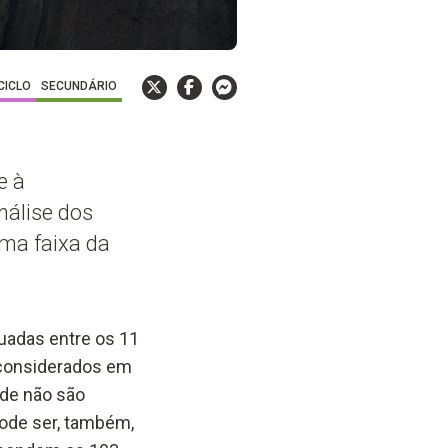
 CICLO
SECUNDÁRIO
e à
nálise dos
uma faixa da
tuadas entre os 11
 considerados em
nde não são
pode ser, também,