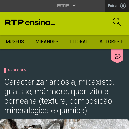
Entrar
MUSEUS
MIRANDÊS
LITORAL
AUTORES ES
GEOLOGIA
Caracterizar ardósia, micaxisto,
gnaisse, mármore, quartzito e
corneana (textura, composição
mineralógica e química).