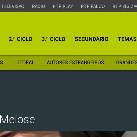
TELEVISÃO
RÁDIO
RTP PLAY
RTP PALCO
RTP ZIG ZA
2.º CICLO
3.º CICLO
SECUNDÁRIO
TEMAS
S
LITORAL
AUTORES ESTRANGEIROS
GRANDES
 Meiose