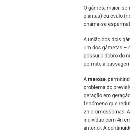
O gâmeta maior, sem
plantas) ou óvulo (
chama-se espermatoz
A união dos dois g
um dos gâmetas – ca
possui o dobro do 
permite a passagem 
A
meiose
, permitin
problema do previs
geração em geração,
fenómeno que reduz
2n cromossomas. A f
indivíduo com 4n c
anterior. A continu