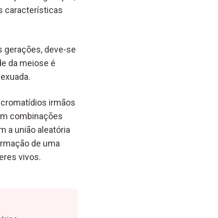
características
 gerações, deve-se
de da meiose é
sexuada.
 cromatídios irmãos
ham combinações
 a união aleatória
formação de uma
eres vivos.