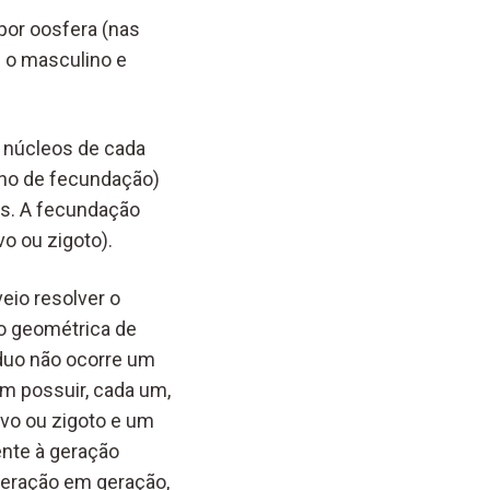
por oosfera (nas
é o masculino e
 núcleos de cada
eno de fecundação)
s. A fecundação
o ou zigoto).
eio resolver o
o geométrica de
íduo não ocorre um
 possuir, cada um,
vo ou zigoto e um
nte à geração
 geração em geração,