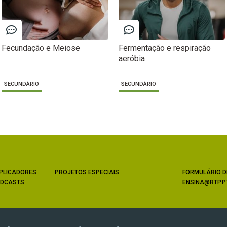
Fecundação e Meiose
Fermentação e respiração
aeróbia
SECUNDÁRIO
SECUNDÁRIO
PLICADORES
PROJETOS ESPECIAIS
FORMULÁRIO D
DCASTS
ENSINA@RTP.P