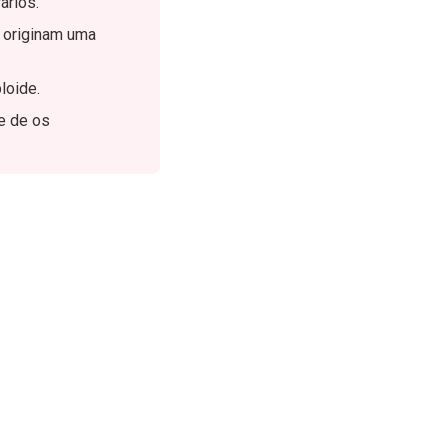
ários.
s originam uma
loide.
e de os