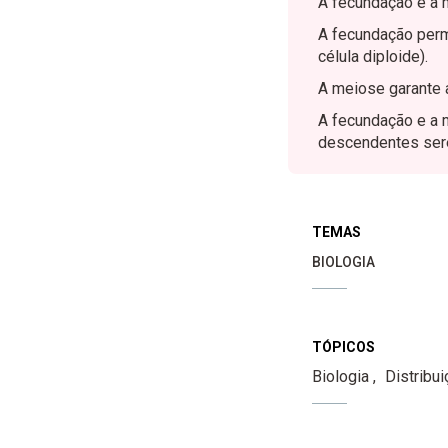
A fecundação e a 
A fecundação perm
célula diploide).
A meiose garante a
A fecundação e a m
descendentes sere
TEMAS
BIOLOGIA
TÓPICOS
Biologia
Distribui