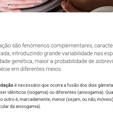
ação são fenómenos complementares, caracter
da, introduzindo grande variabilidade nas es
idade genética, maior a probabilidade de sobrev
écie em diferentes meios.
ndação
é necessário que ocorra a fusão dos dois gâmetas
er idênticos (isogamia) ou diferentes (anisogamia). Q
 o outro
é,
marcadamente, menor (sejam, ou não, móveis)
cular da anisogamia).