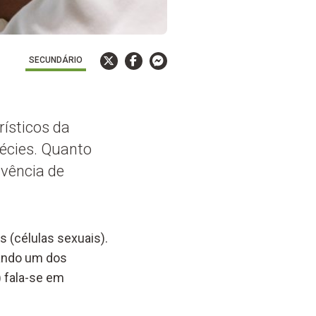
SECUNDÁRIO
ísticos da
pécies. Quanto
ivência de
 (células sexuais).
uando um dos
 fala-se em