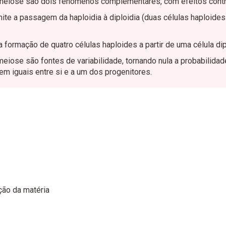
meiose são dois fenómenos complementares, com efeitos contr
ite a passagem da haploidia à diploidia (duas células haploide
 formação de quatro células haploides a partir de uma célula dip
eiose são fontes de variabilidade, tornando nula a probabilidad
m iguais entre si e a um dos progenitores.
ção da matéria