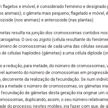
 flagelos e imóvel, é considerado feminino e designado 
nos animais); o gâmeta mais pequeno, flagelado e móvel, 
oide (nos animais) e anterozoide (nas plantas).
âmetas resulta na junção dos cromossomas contidos nos
riogamia. O ovo ou zigoto (célula resultante do fenóm
número de cromossomas de cada uma das células sexuai
de células haploides (gâmetas) a uma célula diploide (ov
do a redução, para metade, do número de cromossomas, v
ível aumento do número de cromossomas em progressã
 decorrente da realização da fecundação. Se num indiv
a a metade o número de cromossomas, os gâmetas iriam
ecundação de gâmetas desta geração iria originar um o
romossomas, duplicando, assim, o seu número relativame
idade do processo, nestes moldes, iria fazer com que, de