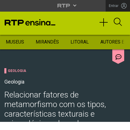
Entrar
MUSEUS
MIRANDÊS
LITORAL
AUTORES ES
GEOLOGIA
Geologia
Relacionar fatores de
metamorfismo com os tipos,
características texturais e
mineralógicas de rochas