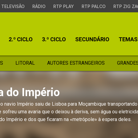
TELEVISÃO
RÁDIO
RTP PLAY
RTP PALCO
RTP ZIG ZA
2.º CICLO
3.º CICLO
SECUNDÁRIO
TEMAS
S
LITORAL
AUTORES ESTRANGEIROS
GRANDES
a do Império
o navio Império saiu de Lisboa para Moçambique transportando
 sofreu uma avaria que o deixou à deriva, sem água ou eletric
do Império e dos que ficaram na «metrópole» à espera deles.