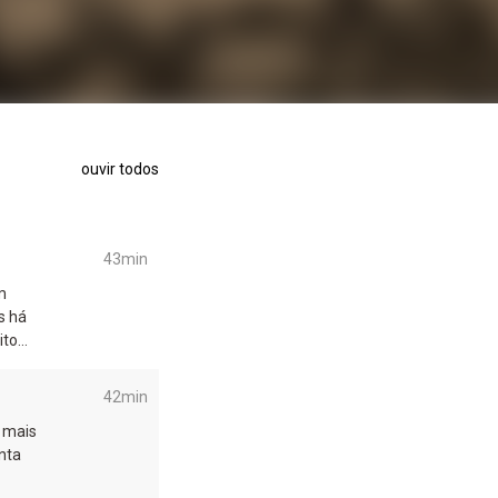
ouvir todos
43min
m
s há
ito
42min
a mais
nta