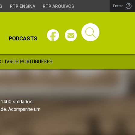
G
RTP ENSINA
RTP ARQUIVOS
Entrar
PODCASTS
 LIVROS PORTUGUESES
 1400 soldados.
idade. Acompanhe um