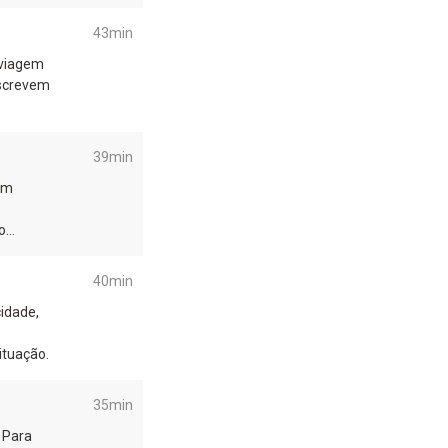
43min
 viagem
escrevem
39min
 Um
o
40min
cidade,
ituação.
35min
 Para