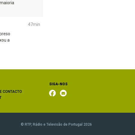
 maioria
.
47min
 preso
xou a
SIGA-NOS
E CONTACTO
T
© RTP, Rádio e Televisão de Portugal 2026