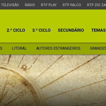
TELEVISÃO
RÁDIO
RTP PLAY
RTP PALCO
RTP ZIG ZA
2.º CICLO
3.º CICLO
SECUNDÁRIO
TEMAS
S
LITORAL
AUTORES ESTRANGEIROS
GRANDES