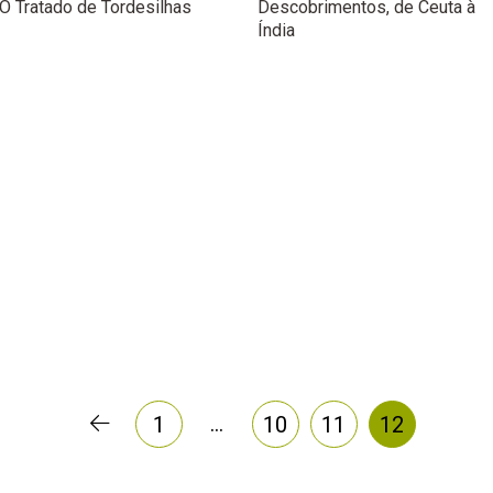
O Tratado de Tordesilhas
Descobrimentos, de Ceuta à
Índia
…
1
10
11
12