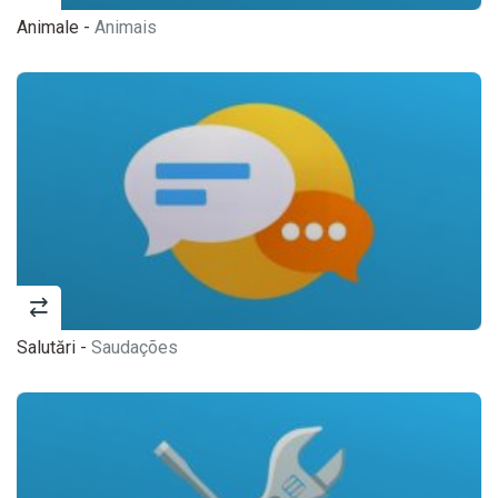
Animale -
Animais
Salutări -
Saudações