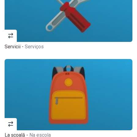
Servicii -
Serviços
La școală -
Na escola