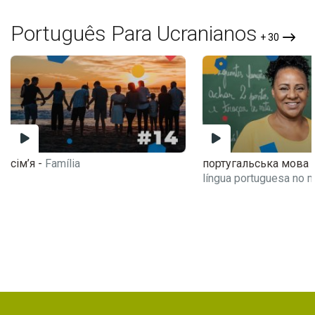
Português Para Ucranianos
+ 30
сім’я -
Família
португальська мова у
língua portuguesa no 