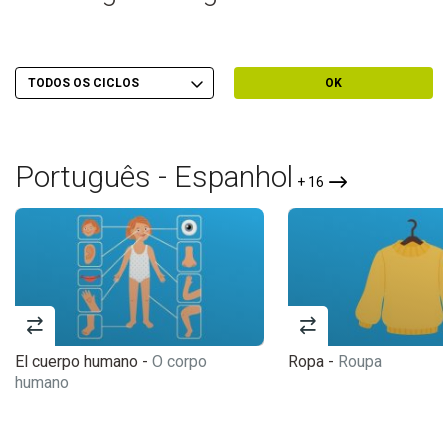
Escolher Ciclo
Filtrar por Ciclo
OK
Português - Espanhol
+ 16
El cuerpo humano -
O corpo
Ropa -
Roupa
humano