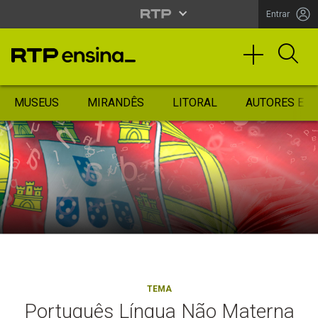
Entrar
MUSEUS
MIRANDÊS
LITORAL
AUTORES ES
TEMA
Português Língua Não Materna