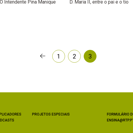
O Intendente Pina Manique
D. Maria II, entre o pai e o tio
1
2
3
PLICADORES
PROJETOS ESPECIAIS
FORMULÁRIO D
DCASTS
ENSINA@RTP.P