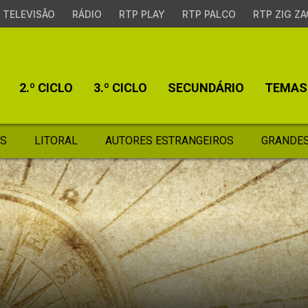
TELEVISÃO
RÁDIO
RTP PLAY
RTP PALCO
RTP ZIG ZA
2.º CICLO
3.º CICLO
SECUNDÁRIO
TEMAS
S
LITORAL
AUTORES ESTRANGEIROS
GRANDES