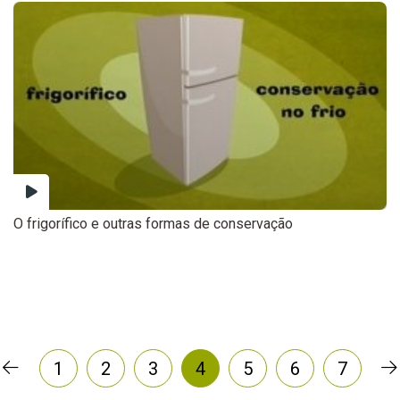
O frigorífico e outras formas de conservação
1
2
3
4
5
6
7