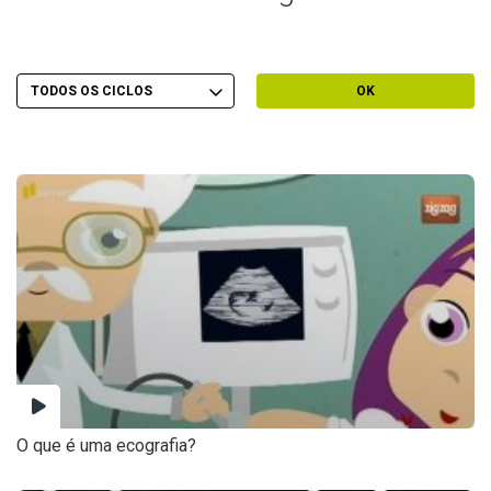
Escolher Ciclo
Filtrar por Ciclo
OK
O que é uma ecografia?