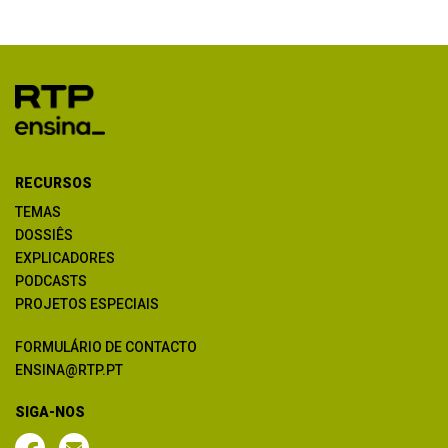
RECURSOS
TEMAS
DOSSIÊS
EXPLICADORES
PODCASTS
PROJETOS ESPECIAIS
FORMULÁRIO DE CONTACTO
ENSINA@RTP.PT
SIGA-NOS