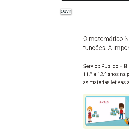
Ouvir
O matemático Nu
funções. A impor
Serviço Público – B
11.º e 12.º anos na
as matérias letivas