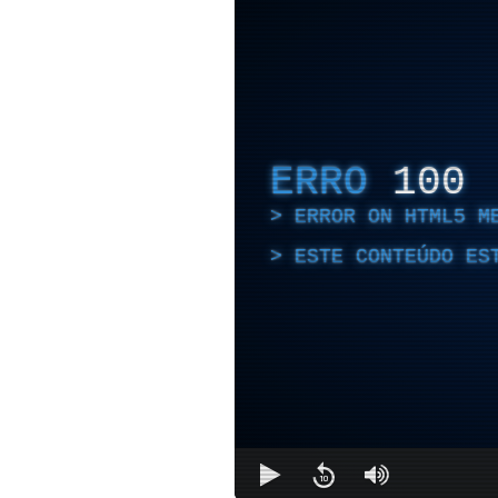
ERRO
100
ERROR ON HTML5 M
ESTE CONTEÚDO ES