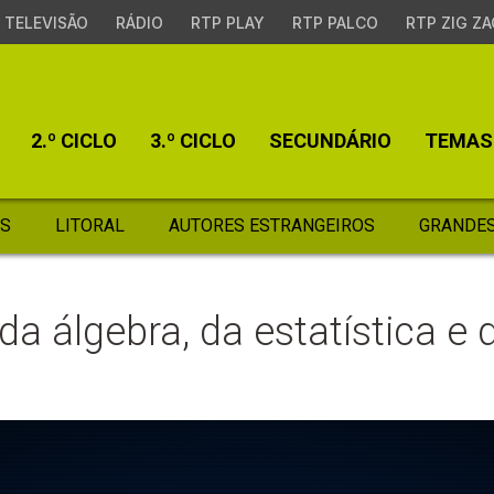
TELEVISÃO
RÁDIO
RTP PLAY
RTP PALCO
RTP ZIG ZA
2.º CICLO
3.º CICLO
SECUNDÁRIO
TEMAS
S
LITORAL
AUTORES ESTRANGEIROS
GRANDES
da álgebra, da estatística e 