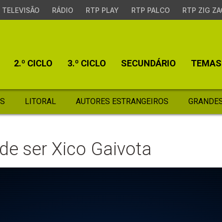
TELEVISÃO
RÁDIO
RTP PLAY
RTP PALCO
RTP ZIG ZA
2.º CICLO
3.º CICLO
SECUNDÁRIO
TEMAS
S
LITORAL
AUTORES ESTRANGEIROS
GRANDES
de ser Xico Gaivota