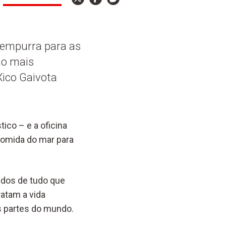
r empurra para as
ão mais
Xico Gaivota
tico – e a oficina
 comida do mar para
ados de tudo que
ratam a vida
as partes do mundo.