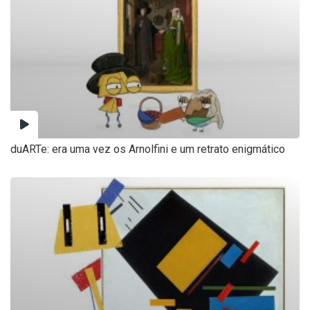
duARTe: era uma vez os Arnolfini e um retrato enigmático