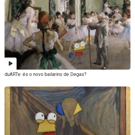
duARTe: és o novo bailarino de Degas?