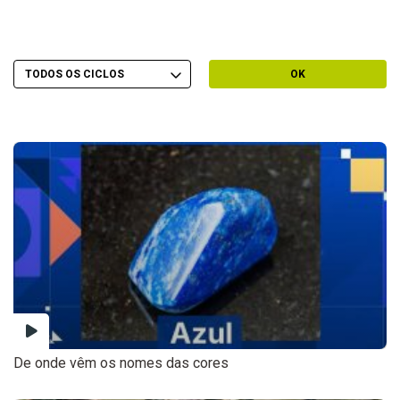
Escolher Ciclo
Filtrar por Ciclo
OK
De onde vêm os nomes das cores