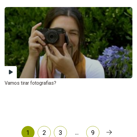
Vamos tirar fotografias?
…
1
2
3
9