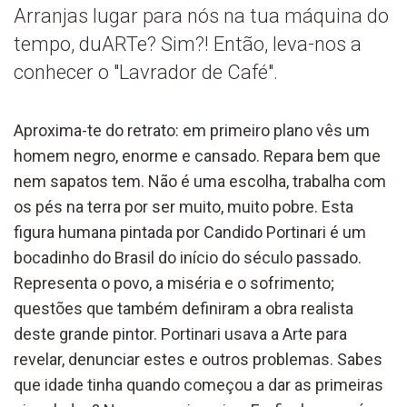
Arranjas lugar para nós na tua máquina do
tempo, duARTe? Sim?! Então, leva-nos a
conhecer o "Lavrador de Café".
Aproxima-te do retrato:
em primeiro plano
vês um
homem negro
, enorme e
cansado. Repara bem que
nem sapatos tem.
Não é uma escolha
, t
rabalha com
os pés na terra
por
ser
muito
, muito
pobre.
Esta
figura humana
pintada por Candido Portinari é um
bocadinho do Brasil do início do século passado.
Representa o povo, a miséria e o sofrimento
;
questões que
também
definiram a obra
realista
d
este grande
pinto
r.
Portinari usava a Arte para
revelar, denunciar estes e outros problemas.
Sabes
que idade tinha quando começou a dar as primeiras