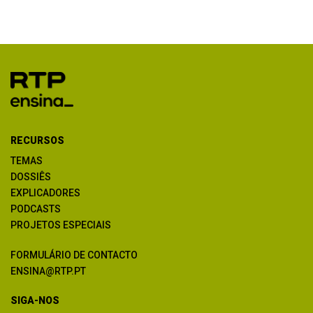
RECURSOS
TEMAS
DOSSIÊS
EXPLICADORES
PODCASTS
PROJETOS ESPECIAIS
FORMULÁRIO DE CONTACTO
ENSINA@RTP.PT
SIGA-NOS