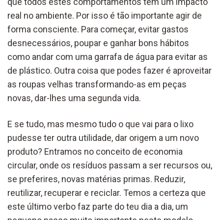
que todos estes comportamento
s
têm um impacto
real no ambiente.
Por isso é tão importante agir de
forma consciente. Para começar,
evitar gastos
desnecessários
,
poupar e ganhar bons hábitos
como
andar com
uma
garrafa de água para evitar as
de plástico.
Outra coisa que podes fazer é
aproveitar
as
roupas velhas transformando-as em
peças
novas,
dar-lhe
s
uma segunda vida.
E se tudo,
mas mesmo tudo o que vai para o lixo
p
udesse
ter outra utilidade
, dar origem a um novo
produto
?
Entramos n
o conceito de
economia
circular,
onde os resíduos passam a ser recursos
ou,
se preferires, novas matéria
s
primas
.
Reduzir,
reutilizar, recuper
ar e reciclar. Temos a certeza que
este último verbo faz parte do teu dia a dia,
um