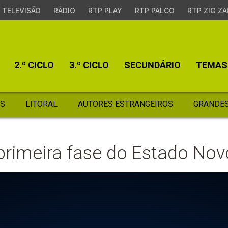
TELEVISÃO
RÁDIO
RTP PLAY
RTP PALCO
RTP ZIG ZA
2.º CICLO
3.º CICLO
SECUNDÁRIO
TEMAS
S
LITORAL
AUTORES ESTRANGEIROS
GRANDES
 primeira fase do Estado Nov