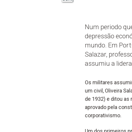
Num periodo que
depressão económ
mundo. Em Portug
Salazar, profess
assumiu a lidera
Os militares assumi
um civil, Oliveira S
de 1932) e ditou as
aprovado pela consti
corporativismo.
Um dos primeiros pr