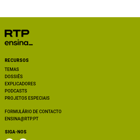
RECURSOS
TEMAS
DOSSIÊS
EXPLICADORES
PODCASTS
PROJETOS ESPECIAIS
FORMULÁRIO DE CONTACTO
ENSINA@RTP.PT
SIGA-NOS