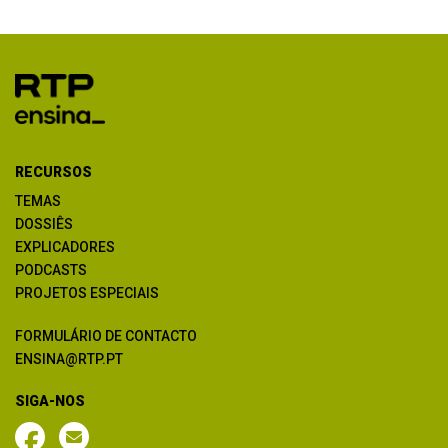
RECURSOS
TEMAS
DOSSIÊS
EXPLICADORES
PODCASTS
PROJETOS ESPECIAIS
FORMULÁRIO DE CONTACTO
ENSINA@RTP.PT
SIGA-NOS