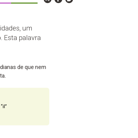
ividades, um
. Esta palavra
tidianas de que nem
ta.
“il”