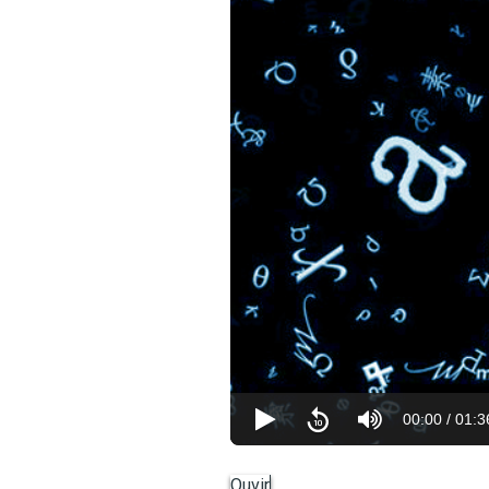
00:00
/
01:3
Ouvir