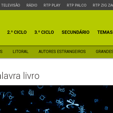
TELEVISÃO
RÁDIO
RTP PLAY
RTP PALCO
RTP ZIG ZA
2.º CICLO
3.º CICLO
SECUNDÁRIO
TEMAS
S
LITORAL
AUTORES ESTRANGEIROS
GRANDES
avra livro