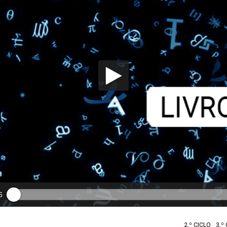
6
2.º CICLO
3.º