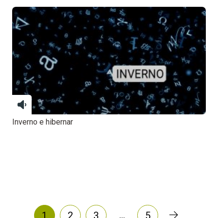
Inverno e hibernar
…
1
2
3
5