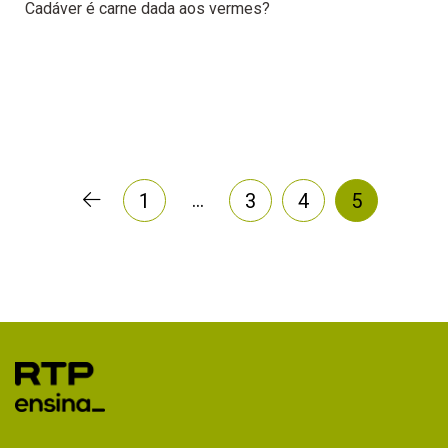
Cadáver é carne dada aos vermes?
…
1
3
4
5