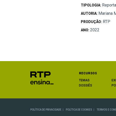
Report
TIPOLOGIA:
Mariana 
AUTORIA:
RTP
PRODUÇÃO:
2022
ANO:
RECURSOS
TEMAS
EX
DOSSIÊS
PO
POLÍTICA DE PRIVACIDADE
POLÍTICA DE COOKIES
TERMOS E CON