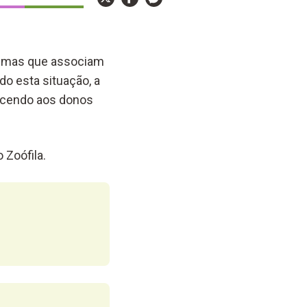
tigmas que associam
o esta situação, a
recendo aos donos
 Zoófila.