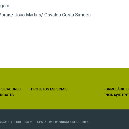
agem
Morais/ João Martins/ Osvaldo Costa Simões
PLICADORES
PROJETOS ESPECIAIS
FORMULÁRIO D
DCASTS
ENSINA@RTP.P
DIÇÕES
PUBLICIDADE
GESTÃO DAS DEFINIÇÕES DE COOKIES