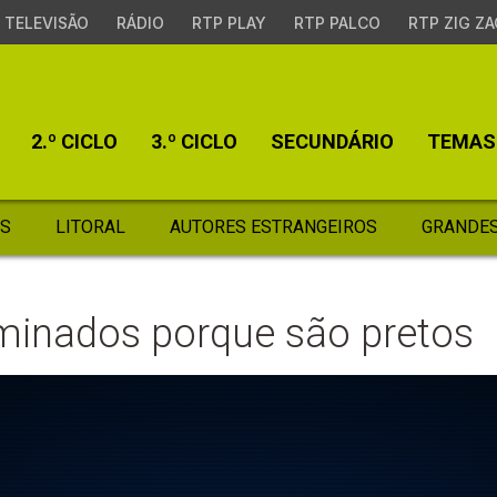
TELEVISÃO
RÁDIO
RTP PLAY
RTP PALCO
RTP ZIG ZA
2.º CICLO
3.º CICLO
SECUNDÁRIO
TEMAS
S
LITORAL
AUTORES ESTRANGEIROS
GRANDES
iminados porque são pretos