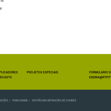
ma
te
PLICADORES
PROJETOS ESPECIAIS
FORMULÁRIO D
DCASTS
ENSINA@RTP.P
DIÇÕES
PUBLICIDADE
GESTÃO DAS DEFINIÇÕES DE COOKIES