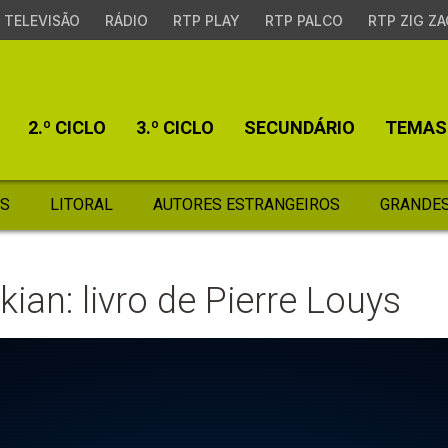
TELEVISÃO
RÁDIO
RTP PLAY
RTP PALCO
RTP ZIG ZA
2.º CICLO
3.º CICLO
SECUNDÁRIO
TEMAS
S
LITORAL
AUTORES ESTRANGEIROS
GRANDES
ian: livro de Pierre Louys