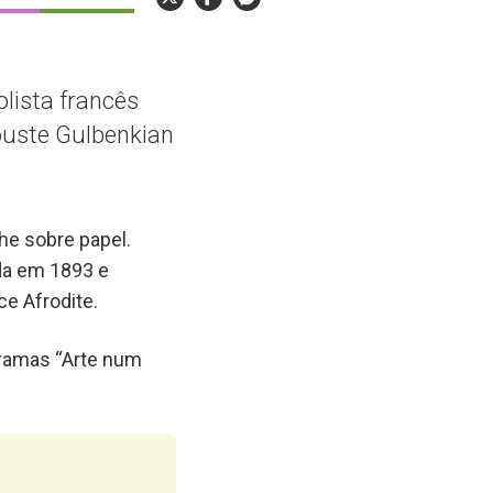
olista francês
louste Gulbenkian
he sobre papel.
ada em 1893 e
e Afrodite.
gramas “Arte num