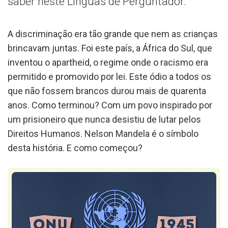
saber neste Línguas de Perguntador.
A discriminação
era
tão grande
que
nem as crianças
brinca
vam
juntas.
Foi
e
ste
país
, a África do Sul,
que
inventou o apartheid, o regime
onde o racismo era
permitido e promovido por lei
.
Este ódio a todos os
que não fossem brancos durou mais de quarenta
anos.
Como terminou? Com um povo inspirado
por
um prisioneiro que nunca desistiu de lutar pelos
Direitos Humanos. Nelson Mandela é o símbolo
desta história. E como começou?