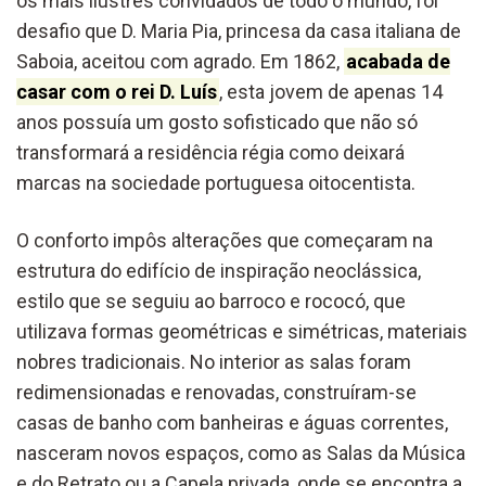
os mais ilustres convidados de todo o mundo, foi
desafio que D. Maria Pia, princesa da casa italiana de
Saboia, aceitou com agrado. Em 1862,
acabada de
casar com o rei D. Luís
, esta jovem de apenas 14
anos possuía um gosto sofisticado que não só
transformará a residência régia como deixará
marcas na sociedade portuguesa oitocentista.
O conforto impôs alterações que começaram na
estrutura do edifício de inspiração neoclássica,
estilo que se seguiu ao barroco e rococó, que
utilizava formas geométricas e simétricas, materiais
nobres tradicionais. No interior as salas foram
redimensionadas e renovadas, construíram-se
casas de banho com banheiras e águas correntes,
nasceram novos espaços, como as Salas da Música
e do Retrato ou a Capela privada, onde se encontra a