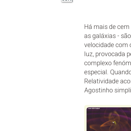
Há mais de cem 
as galáxias - s
velocidade com 
luz, provocada p
complexo fenóme
especial. Quand
Relatividade ac
Agostinho simpli