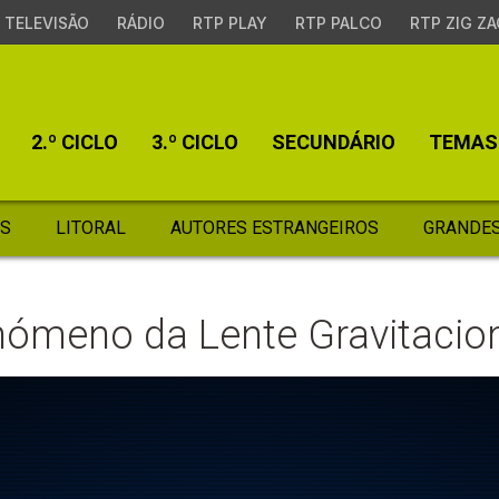
TELEVISÃO
RÁDIO
RTP PLAY
RTP PALCO
RTP ZIG ZA
2.º CICLO
3.º CICLO
SECUNDÁRIO
TEMAS
S
LITORAL
AUTORES ESTRANGEIROS
GRANDES
enómeno da Lente Gravitacio