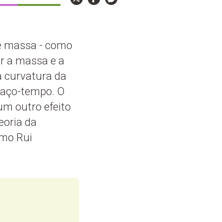
de massa - como
r a massa e a
a curvatura da
spaço-tempo. O
um outro efeito
eoria da
omo Rui