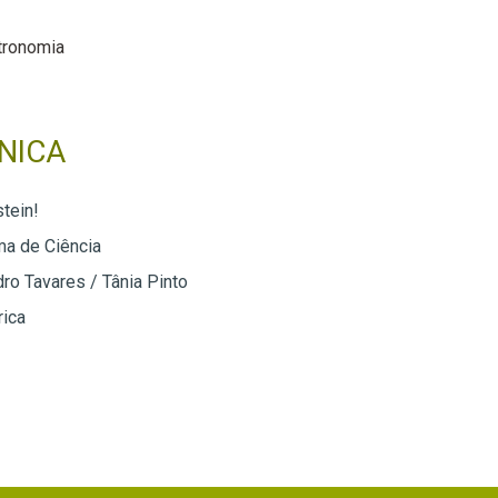
tronomia
NICA
tein!
a de Ciência
ro Tavares / Tânia Pinto
rica