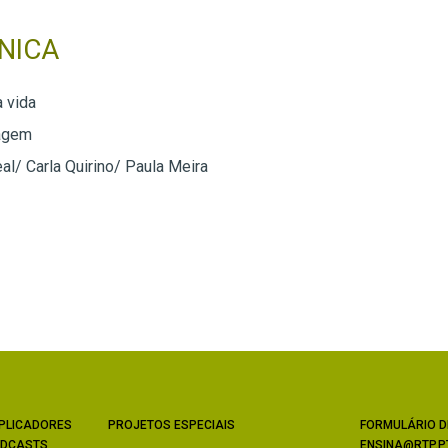
NICA
a vida
agem
eal/ Carla Quirino/ Paula Meira
PLICADORES
PROJETOS ESPECIAIS
FORMULÁRIO D
DCASTS
ENSINA@RTP.P