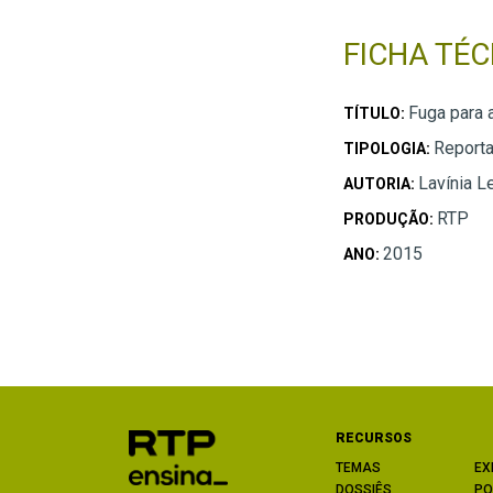
FICHA TÉC
Fuga para 
TÍTULO:
Report
TIPOLOGIA:
Lavínia L
AUTORIA:
RTP
PRODUÇÃO:
2015
ANO:
RECURSOS
TEMAS
EX
DOSSIÊS
PO