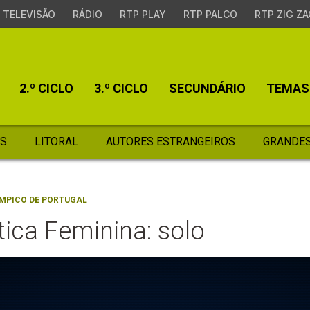
TELEVISÃO
RÁDIO
RTP PLAY
RTP PALCO
RTP ZIG ZA
2.º CICLO
3.º CICLO
SECUNDÁRIO
TEMAS
S
LITORAL
AUTORES ESTRANGEIROS
GRANDES
ÍMPICO DE PORTUGAL
tica Feminina: solo