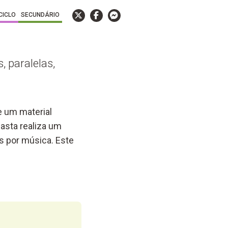
 CICLO
SECUNDÁRIO
, paralelas,
e um material
asta realiza um
s por música. Este