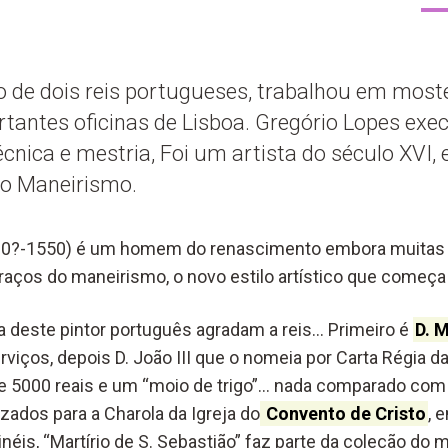
o de dois reis portugueses, trabalhou em most
tantes oficinas de Lisboa. Gregório Lopes exe
cnica e mestria, Foi um artista do século XVI, 
o Maneirismo.
90?-1550) é um homem do renascimento embora muitas 
aços do maneirismo, o novo estilo artístico que começa a
ia deste pintor português agradam a reis… Primeiro é
D. M
rviços, depois D. João III que o nomeia por Carta Régia 
 de 5000 reais e um “moio de trigo”… nada comparado com 
izados para a Charola da Igreja do
Convento de Cristo
, 
néis, “Martírio de S. Sebastião” faz parte da coleção do 