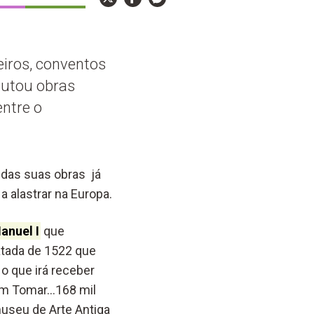
eiros, conventos
cutou obras
entre o
das suas obras já
 alastrar na Europa.
anuel I
que
datada de 1522 que
o que irá receber
em Tomar…168 mil
museu de Arte Antiga