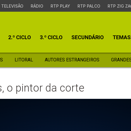
TELEVISÃO
RÁDIO
RTP PLAY
RTP PALCO
RTP ZIG ZA
2.º CICLO
3.º CICLO
SECUNDÁRIO
TEMAS
S
LITORAL
AUTORES ESTRANGEIROS
GRANDES
, o pintor da corte