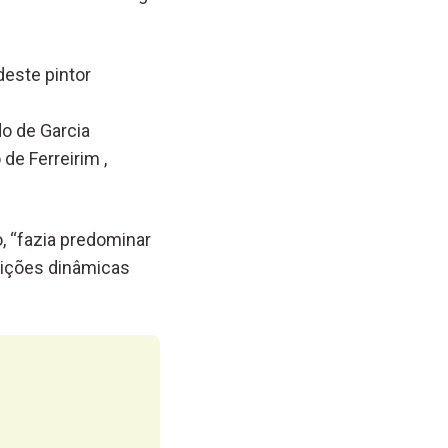
deste pintor
do de Garcia
de Ferreirim ,
, “fazia predominar
sições dinâmicas