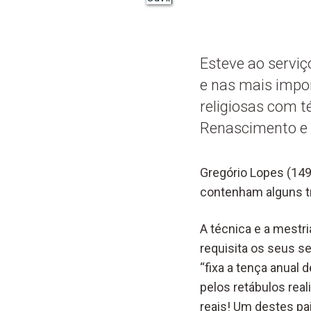
Esteve ao serviç
e nas mais impor
religiosas com té
Renascimento e 
Gregório Lopes (14
contenham alguns tr
A técnica e a mestr
requisita os seus se
“fixa a tença anual
pelos retábulos real
reais! Um destes pai