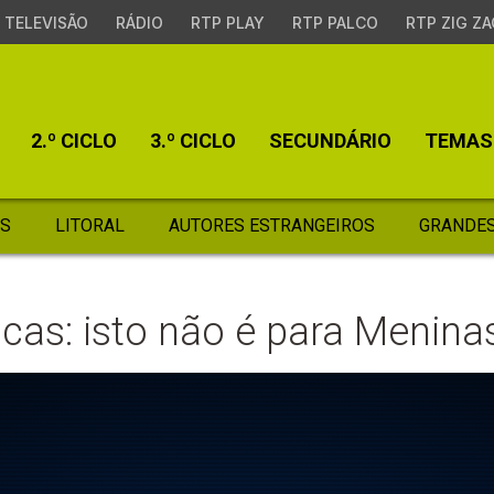
TELEVISÃO
RÁDIO
RTP PLAY
RTP PALCO
RTP ZIG ZA
2.º CICLO
3.º CICLO
SECUNDÁRIO
TEMAS
S
LITORAL
AUTORES ESTRANGEIROS
GRANDES
ucas: isto não é para Menina