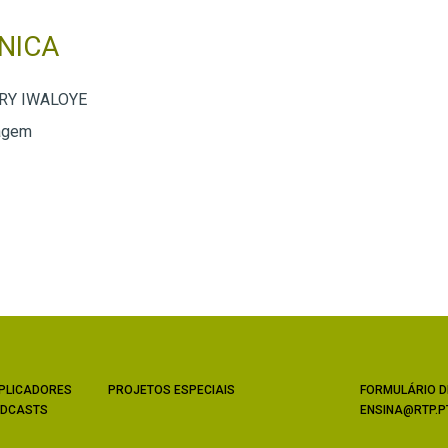
NICA
ARY IWALOYE
agem
PLICADORES
PROJETOS ESPECIAIS
FORMULÁRIO D
DCASTS
ENSINA@RTP.P