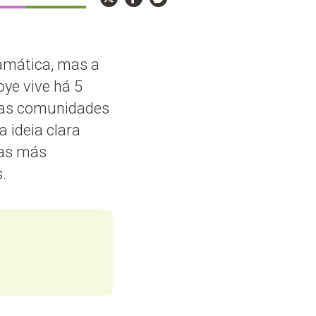
ramática, mas a
oye vive há 5
rias comunidades
 ideia clara
 as más
.