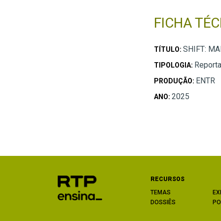
FICHA TÉC
SHIFT: M
TÍTULO:
Report
TIPOLOGIA:
ENTR
PRODUÇÃO:
2025
ANO:
RECURSOS
TEMAS
EX
DOSSIÊS
PO