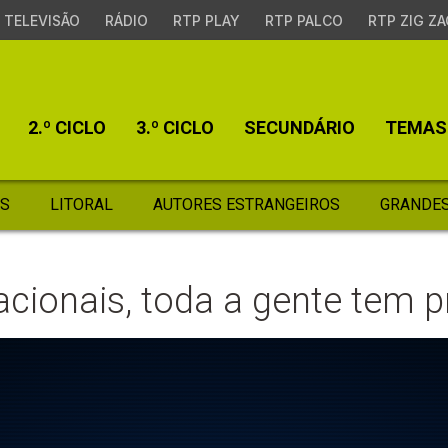
TELEVISÃO
RÁDIO
RTP PLAY
RTP PALCO
RTP ZIG ZA
2.º CICLO
3.º CICLO
SECUNDÁRIO
TEMAS
S
LITORAL
AUTORES ESTRANGEIROS
GRANDES
acionais, toda a gente tem 