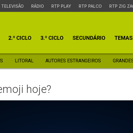
TELEVISÃO
RÁDIO
RTP PLAY
RTP PALCO
RTP ZIG ZA
2.º CICLO
3.º CICLO
SECUNDÁRIO
TEMAS
S
LITORAL
AUTORES ESTRANGEIROS
GRANDES
emoji hoje?