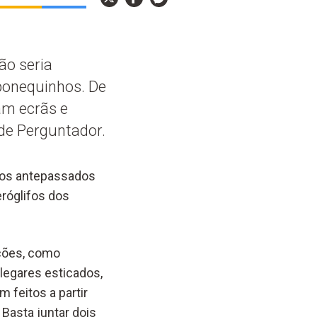
ão seria
 bonequinhos. De
am ecrãs e
de Perguntador.
ssos antepassados
róglifos dos
ões
, como
legares esticados,
ram
feitos a partir
Basta juntar dois