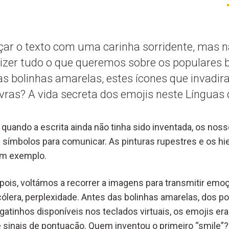
r o texto com uma carinha sorridente, mas n
dizer tudo o que queremos sobre os populares
s bolinhas amarelas, estes ícones que invadir
ras? A vida secreta dos emojis neste Línguas 
uando a escrita ainda não tinha sido inventada, os no
ímbolos para comunicar. As pinturas rupestres e os hie
om exemplo.
pois
, voltámos a recorrer a
imagens para
transmitir
emoç
cólera,
perplexidad
e.
Antes das bolinhas amarelas,
dos po
 gatinhos
disponíveis
nos teclados virtuais,
os emojis e
e sinais de pontuação
.
Quem inventou o primeiro “smile”? 