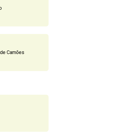
o
s de Camões