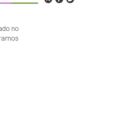
ado no
eramos