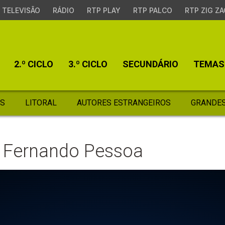
TELEVISÃO
RÁDIO
RTP PLAY
RTP PALCO
RTP ZIG ZA
2.º CICLO
3.º CICLO
SECUNDÁRIO
TEMAS
S
LITORAL
AUTORES ESTRANGEIROS
GRANDES
e Fernando Pessoa