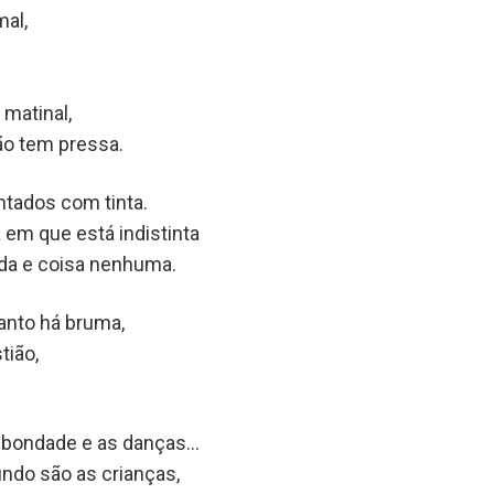
mal,
 matinal,
o tem pressa.
ntados com tinta.
 em que está indistinta
ada e coisa nenhuma.
anto há bruma,
tião,
a bondade e as danças…
ndo são as crianças,