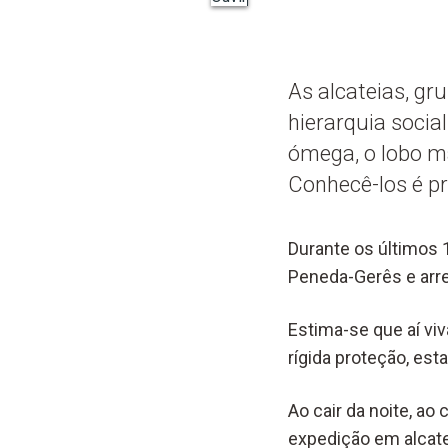
As alcateias, gr
hierarquia socia
ómega, o lobo ma
Conhecê-los é pr
Durante os últimos 
Peneda-Gerês e arred
Estima-se que aí vi
rígida proteção, es
Ao cair da noite, a
expedição em alcate