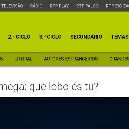
TELEVISÃO
RÁDIO
RTP PLAY
RTP PALCO
RTP ZIG ZA
2.º CICLO
3.º CICLO
SECUNDÁRIO
TEMAS
S
LITORAL
AUTORES ESTRANGEIROS
GRANDES
ómega: que lobo és tu?