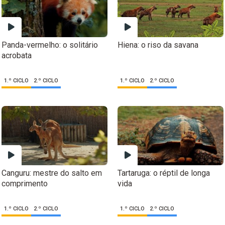
Panda-vermelho: o solitário
Hiena: o riso da savana
acrobata
1.º CICLO
2.º CICLO
1.º CICLO
2.º CICLO
Canguru: mestre do salto em
Tartaruga: o réptil de longa
comprimento
vida
1.º CICLO
2.º CICLO
1.º CICLO
2.º CICLO