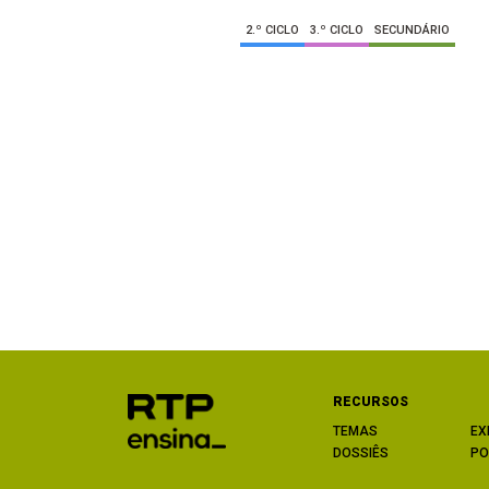
2.º CICLO
3.º CICLO
SECUNDÁRIO
RECURSOS
TEMAS
EX
DOSSIÊS
PO