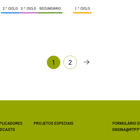
2.º CICLO
3.º CICLO
SECUNDÁRIO
1.º CICLO
1
2
PLICADORES
PROJETOS ESPECIAIS
FORMULÁRIO D
DCASTS
ENSINA@RTP.P