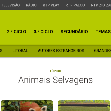
TELEVISÃO
RÁDIO
RTP PLAY
RTP PALCO
RTP ZIG ZA
2.º CICLO
3.º CICLO
SECUNDÁRIO
TEMAS
S
LITORAL
AUTORES ESTRANGEIROS
GRANDES
TÓPICO
Animais Selvagens