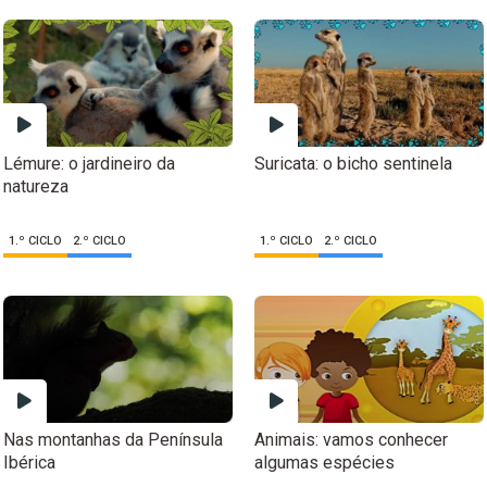
Lémure: o jardineiro da
Suricata: o bicho sentinela
natureza
1.º CICLO
2.º CICLO
1.º CICLO
2.º CICLO
Nas montanhas da Península
Animais: vamos conhecer
Ibérica
algumas espécies