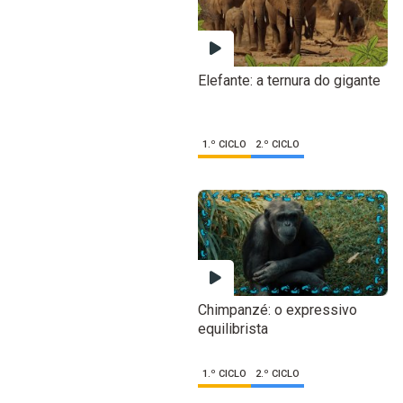
Elefante: a ternura do gigante
1.º CICLO
2.º CICLO
Chimpanzé: o expressivo
equilibrista
1.º CICLO
2.º CICLO