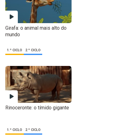
Girafa: o animal mais alto do
mundo
1.º CICLO
2.º CICLO
Rinoceronte: o tímido gigante
1.º CICLO
2.º CICLO