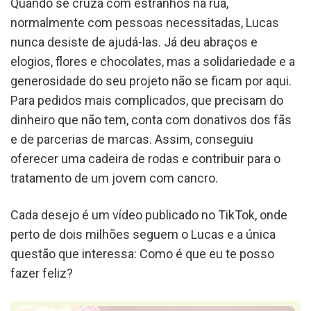
Quando se cruza com estranhos na rua,
normalmente com pessoas necessitadas, Lucas
nunca desiste de
ajudá-las
.
Já deu abraços
e
elogios
, flores
e
chocolates
, mas
a solidariedade
e a
generosidade
do seu projeto
não
se
fica
m
por
aqui.
P
ara
pedidos
mais complicados,
que precisam do
dinheiro que não tem,
conta com donativo
s
dos
fãs
e de parcerias de ma
rcas. Assim, c
onseguiu
oferecer uma cadeira de
rodas e
contribui
r
para o
tratamento de um jovem com cancro
.
Cada desejo é um vídeo publicado no
TikTok
, onde
perto de dois milhões seguem o Lucas e a única
questão que interessa: Como é que eu te posso
fazer feliz?