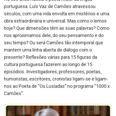
portuguesa
.
Luís Vaz de Camões atravessou
séculos,
com uma vida envolta em mistérios e um
a
obra
extraordinária e universal.
Mas c
omo o lemos
hoje? Que dimensões
têm
as suas palavras? Como
nos aproximamos de
le
, do seu pensamento
e do
seu tempo?
Ou
será
Camões tão intemporal que
mantem uma linha
aberta de diálogo com o
presente?
Reflexões várias para
15
figuras da
cultura portuguesa fazerem ao longo de 15
episódios. Investigadores,
professores,
poetas,
humoristas,
escritores,
cronistas
ligam-se e ligam-
nos
ao
Poeta
de “Os Lusíadas”
no programa
“1000 x
Camões”
.