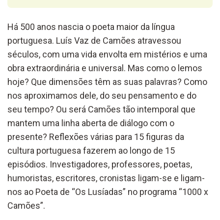
Há 500 anos nascia o poeta
maior
da língua
portuguesa
.
Luís Vaz de Camões atravessou
séculos,
com uma vida envolta em mistérios e um
a
obra
extraordinária e universal.
Mas c
omo o lemos
hoje? Que dimensões
têm
as suas palavras? Como
nos aproximamos de
le
, do seu pensamento
e do
seu tempo?
Ou
será
Camões tão intemporal que
mantem uma linha
aberta de diálogo com o
presente?
Reflexões várias para
15
figuras da
cultura portuguesa fazerem ao longo de 15
episódios. Investigadores,
professores,
poetas,
humoristas,
escritores,
cronistas
ligam-se e ligam-
nos
ao
Poeta
de “Os Lusíadas”
no programa
“1000 x
Camões”
.