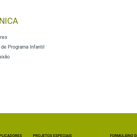
NICA
ores
 de Programa Infantil
aixão
PLICADORES
PROJETOS ESPECIAIS
FORMULÁRIO D