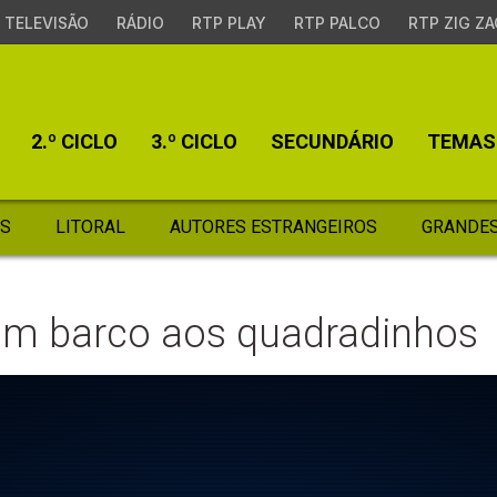
TELEVISÃO
RÁDIO
RTP PLAY
RTP PALCO
RTP ZIG ZA
2.º CICLO
3.º CICLO
SECUNDÁRIO
TEMAS
S
LITORAL
AUTORES ESTRANGEIROS
GRANDES
um barco aos quadradinhos