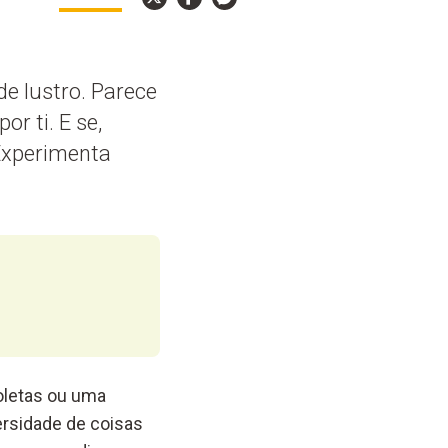
de lustro. Parece
r ti. E se,
 Experimenta
oletas ou uma
ersidade de coisas