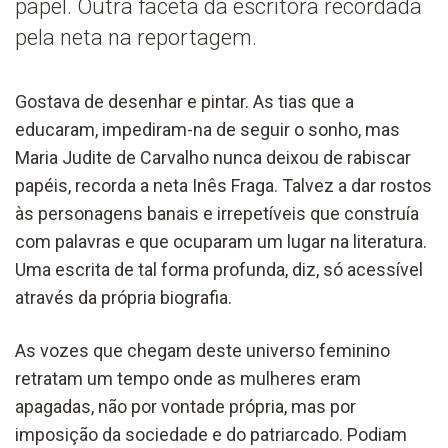
papel. Outra faceta da escritora recordada
pela neta na reportagem.
G
ostava de desenhar e pintar. As tias que a
educaram
,
impedira
m-na de seguir
o sonho, mas
Maria Judite de Carvalho
nunca deixou de
rabiscar
papéis, recor
da a neta Inês Fraga. Talvez a dar rosto
s
às personagens banais e irrepetíveis
que construía
com palavras
e que ocuparam um lugar na literatura
.
Uma escrita de tal forma profunda,
diz,
só
aces
sível
através da própria biografia.
As vozes
que chegam deste
universo feminino
retratam um tempo onde as mulheres eram
apagadas, n
ão por vontade própria, mas
por
imposição da sociedade e do
patriarcado.
Podiam