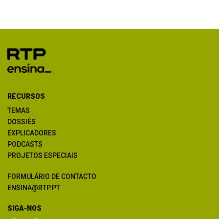
RECURSOS
TEMAS
DOSSIÊS
EXPLICADORES
PODCASTS
PROJETOS ESPECIAIS
FORMULÁRIO DE CONTACTO
ENSINA@RTP.PT
SIGA-NOS