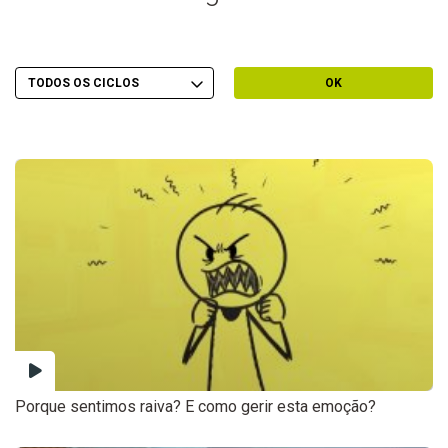
Escolher Ciclo
Filtrar por Ciclo
OK
Porque sentimos raiva? E como gerir esta emoção?