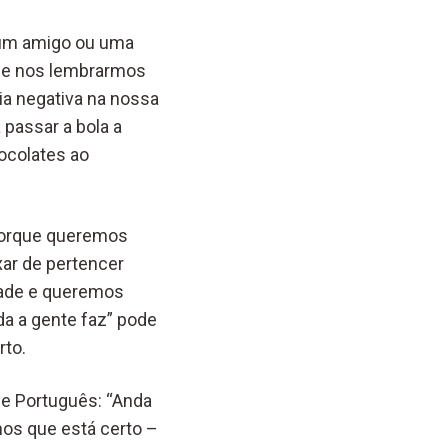
 um amigo ou uma
 de nos lembrarmos
ia negativa na nossa
passar a bola a
ocolates ao
porque queremos
ar de pertencer
dade e queremos
da a gente faz” pode
rto.
de Português: “Anda
mos que está certo –