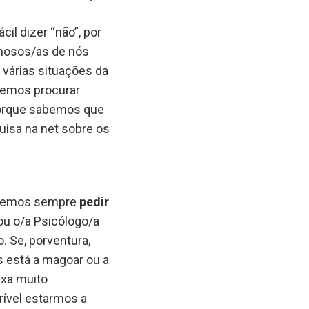
il dizer “não”, por
lhosos/as de nós
várias situações da
demos procurar
porque sabemos que
isa na net sobre os
podemos sempre
pedir
ou o/a Psicólogo/a
. Se, porventura,
 está a magoar ou a
ixa muito
rível estarmos a