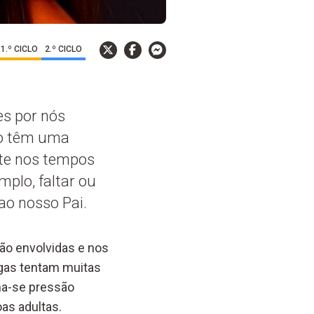
1.º CICLO
2.º CICLO
s por nós
ão têm uma
ete nos tempos
plo, faltar ou
ao nosso Pai.
tão envolvidas e nos
igas tentam muitas
ma-se pressão
as adultas.