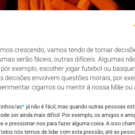
mos crescendo, vamos tendo de tomar decisõe
umas serão fáceis, outras difíceis. Algumas n
, por exemplo, escolher jogar futebol ou basqu
as decisões envolvem questões morais, por exem
perimentar cigarros ou mentir à nossa Mãe ou 
zinhos/as
*
já não é fácil, mas quando outras pessoas es
pode ser ainda mais difícil. Por exemplo, os amigos e am
os e pressionar-nos para fazer alguma coisa. A isso cha
odos nós temos de lidar com esta pressão, até as pesso