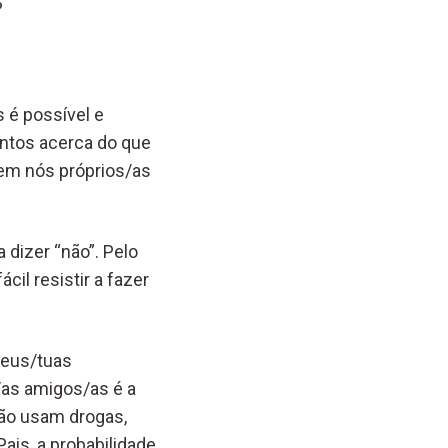
?
s é possível e
ntos acerca do que
 em nós próprios/as
dizer “não”. Pelo
cil resistir a fazer
teus/tuas
/as amigos/as é a
ão usam drogas,
is, a probabilidade