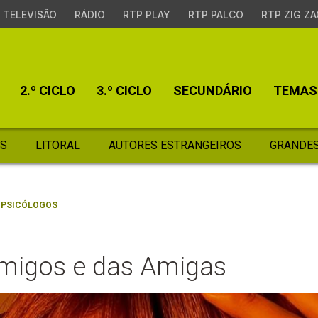
TELEVISÃO
RÁDIO
RTP PLAY
RTP PALCO
RTP ZIG ZA
2.º CICLO
3.º CICLO
SECUNDÁRIO
TEMAS
S
LITORAL
AUTORES ESTRANGEIROS
GRANDES
 PSICÓLOGOS
migos e das Amigas