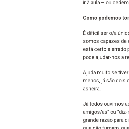
ir à aula – ou ced
Como podemos tom
É difícil ser o/a ún
somos capazes de o
está certo e errado
pode ajudar-nos a r
Ajuda muito se tive
menos, já são dois o
asneira.
Já todos ouvimos a
amigos/as” ou “diz-
grande razão para 
que não fumam, que 