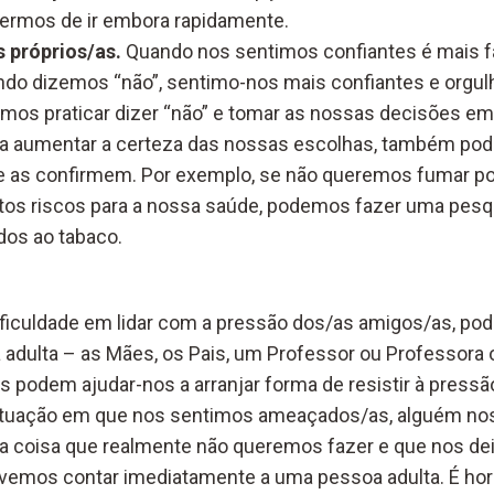
 termos de ir embora rapidamente.
 próprios/as.
Quando nos sentimos confiantes é mais fác
ando dizemos “não”, sentimo-nos mais confiantes e orgu
s praticar dizer “não” e tomar as nossas decisões em 
ra aumentar a certeza das nossas escolhas, também po
e as confirmem. Por exemplo, se não queremos fumar 
os riscos para a nossa saúde, podemos fazer uma pesqu
dos ao tabaco.
ficuldade em lidar com a pressão dos/as amigos/as, 
adulta – as Mães, os Pais, um Professor ou Professora 
s podem ajudar-nos a arranjar forma de resistir à pressão
tuação em que nos sentimos ameaçados/as, alguém nos
a coisa que realmente não queremos fazer e que nos de
vemos contar imediatamente a uma pessoa adulta. É hor