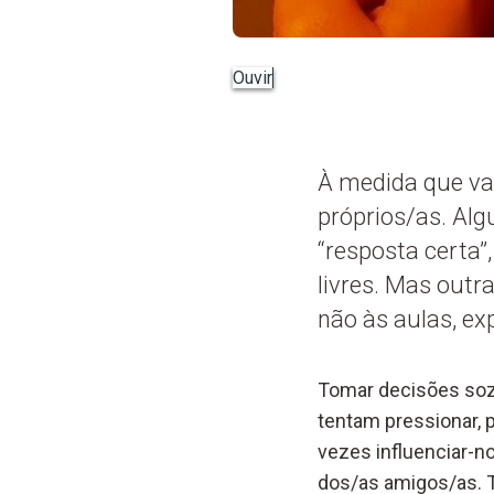
Ouvir
À medida que va
próprios/as. Alg
“resposta certa”
livres. Mas outr
não às aulas, ex
Tomar decisões so
tentam pressionar, 
vezes influenciar-n
dos/as amigos/as. T