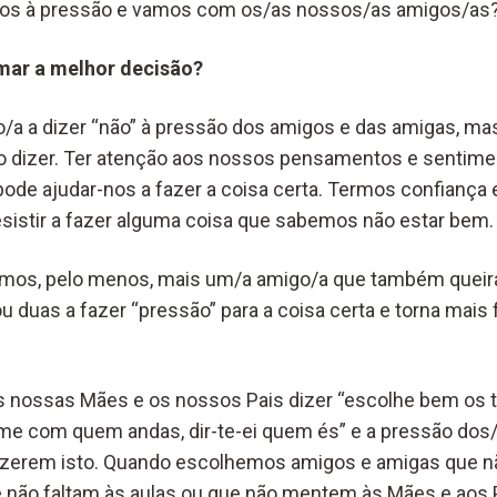
emos à pressão e vamos com os/as nossos/as amigos/as
ar a melhor decisão?
ico/a a dizer “não” à pressão dos amigos e das amigas, ma
 dizer. Ter atenção aos nossos pensamentos e sentime
 pode ajudar-nos a fazer a coisa certa. Termos confiança
esistir a fazer alguma coisa que sabemos não estar bem.
rmos, pelo menos, mais um/a amigo/a que também queira 
u duas a fazer “pressão” para a coisa certa e torna mais fá
s nossas Mães e os nossos Pais dizer “escolhe bem os 
me com quem andas, dir-te-ei quem és” e a pressão dos
dizerem isto. Quando escolhemos amigos e amigas que n
não faltam às aulas ou que não mentem às Mães e aos Pa