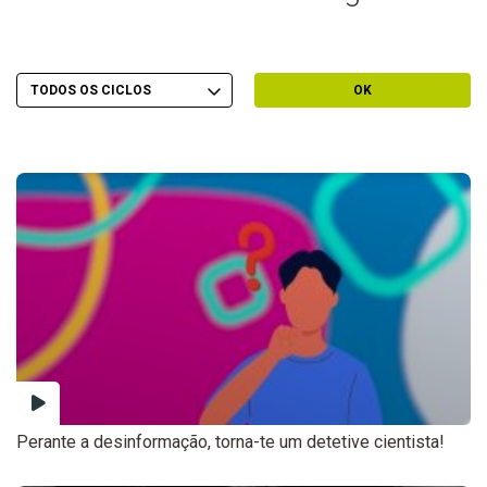
Escolher Ciclo
Filtrar por Ciclo
OK
Perante a desinformação, torna-te um detetive cientista!