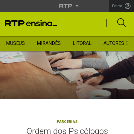
Entrar
MUSEUS
MIRANDÊS
LITORAL
AUTORES ES
PARCERIAS
Ordem dos Psicólogos