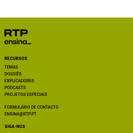
RECURSOS
TEMAS
DOSSIÊS
EXPLICADORES
PODCASTS
PROJETOS ESPECIAIS
FORMULÁRIO DE CONTACTO
ENSINA@RTP.PT
SIGA-NOS