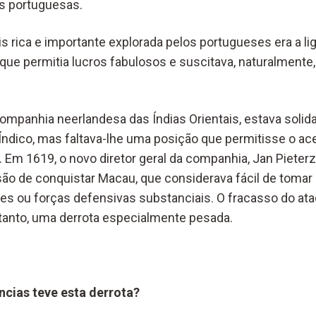
s portuguesas.
is rica e importante explorada pelos portugueses era a l
que permitia lucros fabulosos e suscitava, naturalmente,
ompanhia neerlandesa das Índias Orientais, estava soli
Índico, mas faltava-lhe uma posição que permitisse o ac
Em 1619, o novo diretor geral da companhia, Jan Pieter
ão de conquistar Macau, que considerava fácil de tomar 
ções ou forças defensivas substanciais. O fracasso do at
rtanto, uma derrota especialmente pesada.
cias teve esta derrota?