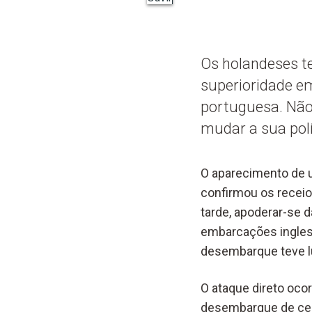
Os holandeses t
superioridade e
portuguesa. Não 
mudar a sua polí
O aparecimento de u
confirmou os receio
tarde, apoderar-se 
embarcações inglesas
desembarque teve lu
O ataque direto oco
desembarque de cer