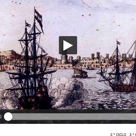
0
2.º CICLO
3.º