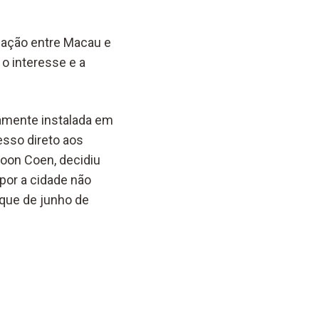
igação entre Macau e
 o interesse e a
damente instalada em
esso direto aos
zoon Coen, decidiu
por a cidade não
aque de junho de